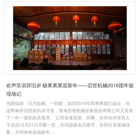
欢声笑语辞旧岁 硕果累累迎新年——启世机械2016团年饭
现场记
光阴似箭，日月如梭。一转眼，农历2016年即将离我们远去，在
这即将辞旧迎新的岁月里，珠海启世机械设备股份有限公司又迎来
了一年一度的欢庆尾牙。 公司全体高管、同事、合作伙伴等百人
于农历12月21日齐聚一堂，共同迎接农历春节，共同分享美酒佳
肴，共同举杯祝福新年...