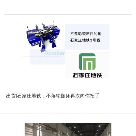
出货|石家庄地铁，不落轮镟床再次向你招手！